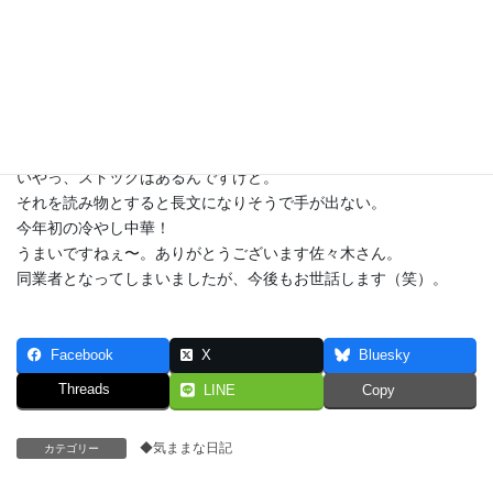
連日差し入れネタですみません（汗）。
忙しさでネタ考える余裕が少ないもので…。
いやっ、ストックはあるんですけど。
それを読み物とすると長文になりそうで手が出ない。
今年初の冷やし中華！
うまいですねぇ〜。ありがとうございます佐々木さん。
同業者となってしまいましたが、今後もお世話します（笑）。
Facebook
X
Bluesky
Threads
LINE
Copy
◆気ままな日記
カテゴリー