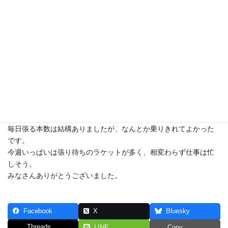
モロゾフのスイーツ。いつもありがとうございます、すみれちゃ
ん。
連休の仕事疲れに甘いものはキク〜（笑）。
今年の連休の込み具合を振り返ってみると…。
連休スタートした29、30日と最終日の本日8日がもっとも忙しかっ
た。
毎日張る本数は結構ありましたが、なんとか乗りきれてよかった
です。
今週いっぱいは張り待ちのラケットが多く、相変わらず仕事は忙
しそう。
みなさんありがとうございました。
Facebook
X
Bluesky
Threads
LINE
Copy