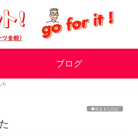
ブログ
した
◆気ままな日記
た