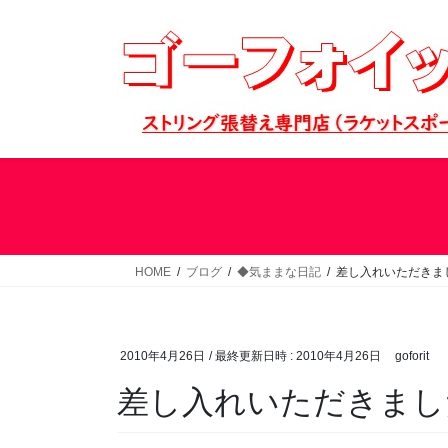
コ
ナ
ン
ビ
テ
ゲ
ン
ー
ツ
シ
へ
ョ
ス
ン
キ
に
ッ
移
プ
動
HOME
ブログ
◆気ままな日記
差し入れいただきま
2010年4月26日
/ 最終更新日時 :
2010年4月26日
goforit
差し入れいただきまし