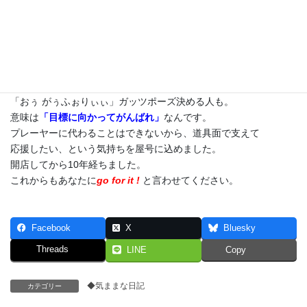
現店舗はやたら「合鍵屋」に間違えられます。
店内のマシンとエプロン姿がそれっぽく見えるらしいです。
通りがかりの学生は、英語で書いてある看板を読んで
行きます。「へぇー、ごーほーいっつと、だってさ？」
どうやら意味はわからないようです（笑）。
外人さんも通りかかります。う～ん、発音いい！です。
「おぅ がぅふぉりぃぃ」ガッツポーズ決める人も。
意味は
「目標に向かってがんばれ」
なんです。
プレーヤーに代わることはできないから、道具面で支えて
応援したい、という気持ちを屋号に込めました。
開店してから10年経ちました。
これからもあなたに
go for it !
と言わせてください。
Facebook
X
Bluesky
Threads
LINE
Copy
◆気ままな日記
カテゴリー