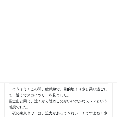
◆気ままな日記
カテゴリー
“
国分寺から見えるスカイツリー
” に対
して1件のコメントがあります。
さかにしＲ
より:
2010年10月13日 10:58 PM
そうそう！この間、総武線で、目的地より少し乗り過ごし
て、近くでスカイツリーを見ました。
富士山と同じ、遠くから眺めるのがいいのかなぁ～？という
感想でした。
夜の東京タワーは、迫力があってきれい！！ですよね！少