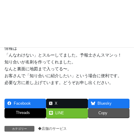
本日朝起きたらボタ雪降りで、一面雪景色でビックリ。
朝方は雨だったし、暖かかった夜だったので天気予報雪降ります
情報は
「んなわけない」とスルーしてました。予報士さんスマンっ！
知り合いが名刺を作ってくれました。
なんと裏面に地図まで入ってる〜。
お客さんで「知り合いに紹介したい」という場合に便利です。
必要な方に差し上げています。どうぞお申し出ください。
Facebook
X
Bluesky
Threads
LINE
Copy
◆店舗のサービス
カテゴリー