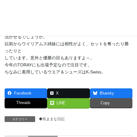
セミファイナルでズボナレワは、ブルガリアのピロンコワに緩急
つけられて
苦戦してましたが、次第に自分のテニスを取り戻し逆転勝ち。
ダブルスでウィリアムスに勝ったという流れを、シングルス決勝
でも
活かせるでしょうか。
以前からウイリアムス姉妹には相性がよく、セットを奪ったり勝
ったりと
しています。意外と優勝の目もありますよ～。
今年のTORAYにも出場予定なので注目です。
ちなみに着用しているウエア＆シューズはK-Swiss。
Facebook
X
Bluesky
Threads
LINE
Copy
◆気ままな日記
カテゴリー