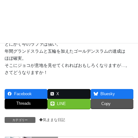
ークで
一気に爆発させてエース7本連続といった戦略が必要かと。
前日フルセット戦っているジョコと余裕のストレート勝ちのラフ
ァ。
体力面ではジョコ不利なので、長くもつれないでいきたいでしょ
う。
とにかく今のラファは強い。
年間グランドスラムと五輪を加えたゴールデンスラムの達成は
ほぼ確実。
そこにジョコが意地を見せてくれればおもしろくなりますが…。
さてどうなりますか！
Facebook
X
Bluesky
Threads
LINE
Copy
◆気ままな日記
カテゴリー