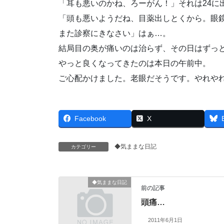
「耳も悪いのかね、ろーがん！」それは24に
「頭も悪いようだね、目薬出しとくから。眼
また診察にきなさい」はぁ…。
結局目の奥が痛いのは治らず、その日はずっ
やっと良くなってきたのは本日の午前中。
ご心配かけました。老眼だそうです。やれや
Facebook
X
◆気ままな日記
カテゴリー
◆気ままな日記
前の記事
頭痛…
2011年6月1日