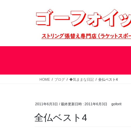
コ
ナ
ン
ビ
テ
ゲ
ン
ー
ツ
シ
へ
ョ
ス
ン
キ
に
ッ
移
プ
動
HOME
ブログ
◆気ままな日記
全仏ベスト4
2011年6月3日
/ 最終更新日時 :
2011年6月3日
goforit
全仏ベスト4