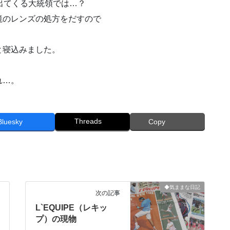
出てくる大統領では…？
鏡のレンズの処方をだすので
と寝込みました。
れ…。
Threads
Bluesky
Copy
◆気ままな日記
次の記事
L`EQUIPE（レキッ
プ）の現物