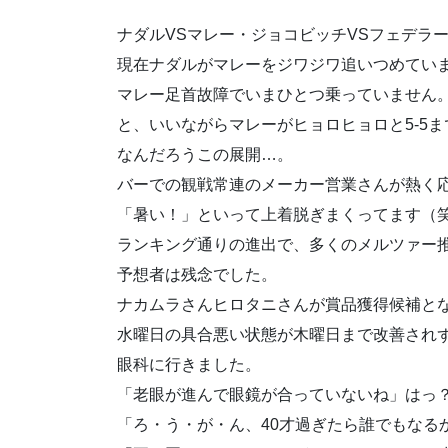
ナダルVSマレー・ジョコビッチVSフェデラ
現在ナダルがマレーをジワジワ追いつめてい
マレー足首故障でいまひとつ乗っていません
と、いいながらマレーがヒョロヒョロと5-5
なんだろうこの展開…。
バーでの観戦常連のメーカー営業さんが熱く
「暑い！」といって上着脱ぎまくってます（
ランキング通りの進出で、多くのメルツァー
予想者は残念でした。
ナカムラさんヒロタニさんが賞品獲得候補と
水曜日の具合悪い状態が木曜日まで改善され
眼科に行きました。
「老眼が進んで眼鏡が合っていないね」はっ
「ろ・う・が・ん、40才過ぎたら誰でもなる