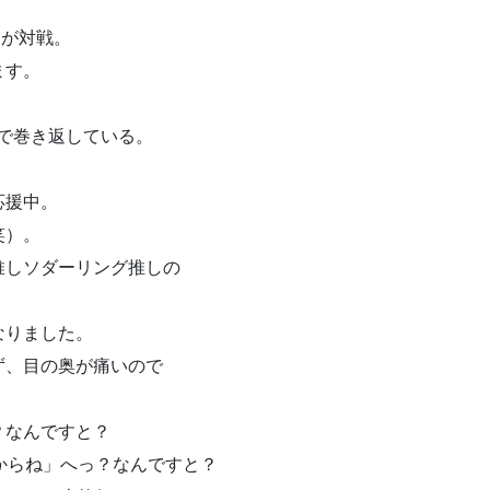
ーが対戦。
ます。
。
まで巻き返している。
応援中。
笑）。
推しソダーリング推しの
なりました。
ず、目の奥が痛いので
？なんですと？
からね」へっ？なんですと？