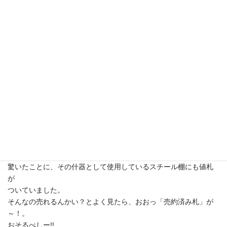
閉店セールに殺到するのは珍しいことではありません。
お隣の布団屋さんが閉店するときも、今までこなかった人達が
閉店の貼り紙を見て、足を止めて購入していました。
安いだろうという思いこみと今後のしがらみがない気軽さが
購買欲を誘うのでしょう。
開店以来、もっとも売れる日が閉店セールというのは、商売をす
る
側には残念なことです。
最近では閉店セールも徹底していて、近所のホームセンターが
閉める時には、全品値下げ早い者勝ちのチラシが。
行きつけの店だったのですが、そのチラシに気がつかず、
最終日の1週間前に行ってみると…。
な～んにも残っていない（笑）。
棚に商品がポツンポツンと点在するありさまでした。
驚いたことに、その什器として使用しているスチール棚にも値札
が
ついていました。
そんなの売れるんかい？とよく見たら、おおっ「売約済み札」が
～！。
おそるべしー!!