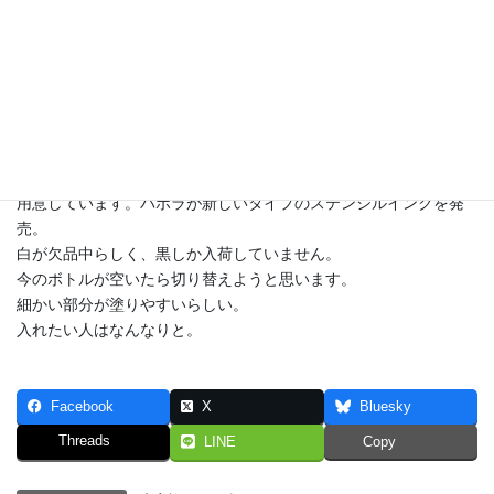
ステンシルマーク、張り替えの際に無料でお入れします。
インクのカラーも赤・黒だけでなくグレー（ヘッドなど）や白
（バボラなど）
用意しています。バボラが新しいタイプのステンシルインクを発
売。
白が欠品中らしく、黒しか入荷していません。
今のボトルが空いたら切り替えようと思います。
細かい部分が塗りやすいらしい。
入れたい人はなんなりと。
Facebook
X
Bluesky
Threads
LINE
Copy