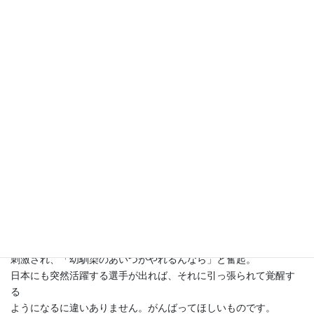
さすがにセルビアデ杯初優勝に導いた立役者ですね。
ストレートでマレーを一蹴とは。
デ杯にはフェデラーもナダルも出場していなかったとはいえ、
層が厚いフランスやスペインを撃破しての快進撃は驚くものがあ
ります。
そしてそのフェデラー・ナダルが全豪の決勝の場にいないのです
から
ジョコの優勝は予想された通り。
マレーがどこまで食い下がれるかがポイントでした。
トロイツキ・ティブサレビッチらのセルビア勢もジョコの活躍に
刺激され、「幼馴染のあいつがやれるんなら」と奮起。
日本にも突然活躍する選手が出れば、それに引っ張られて覚醒す
る
ようになるに違いありません。がんばってほしいものです。