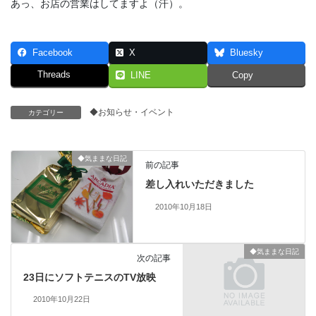
あっ、お店の営業はしてますよ（汗）。
Facebook
X
Bluesky
Threads
LINE
Copy
◆お知らせ・イベント
カテゴリー
◆気ままな日記
前の記事
差し入れいただきました
2010年10月18日
◆気ままな日記
次の記事
23日にソフトテニスのTV放映
2010年10月22日