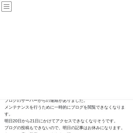
コ
ナ
ン
ビ
テ
ゲ
ン
ー
ツ
シ
ブログ
へ
ョ
ス
ン
キ
に
HOME
ブログ
◆お知らせ・イベント
システムメンテナンス
ッ
移
プ
動
2010年10月19日
/ 最終更新日時 :
2010年10月19日
goforit
◆お知らせ・イベント
システムメンテナンス
ブログのサーバーからの連絡がありました。
メンテナンスを行うために一時的にブログを閲覧できなくなりま
す。
明日20日から21日にかけてアクセスできなくなりそうです。
ブログの投稿もできないので、明日の記事はお休みになります。