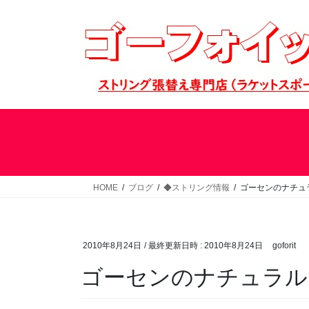
コ
ナ
ン
ビ
テ
ゲ
ン
ー
ツ
シ
へ
ョ
ス
ン
キ
に
ッ
移
プ
動
HOME
ブログ
◆ストリング情報
ゴーセンのナチュ
2010年8月24日
/ 最終更新日時 :
2010年8月24日
goforit
ゴーセンのナチュラル