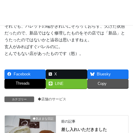
ただし海外仕様では、予告なく変更されることもあるので絶対と
は
いいきれないということでした。
それでも、パレットの端がきれいにそろっておらず、欠けた状態
だったので、新品ではなく修理したものをその店では「新品」と
うたったのではないかと澁谷は思いますねぇ。
玄人がみればすぐバレルのに。
とんでもない店があったものです（怒）。
Facebook
X
Bluesky
Threads
LINE
Copy
◆店舗のサービス
カテゴリー
◆気ままな日記
前の記事
差し入れいただきました