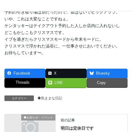
購入するまでにかなりかかりそう。
予約の引き取り場は別だったので、並ばないでピックアップ。
いや、これは大変なことですねぇ。
ケンタッキーはテイクアウト予約した人しか店内に入れないし
どこもかしこもクリスマスです。
イブを過ぎたらクリスマスモードから年末モードに。
クリスマスで浮かれた澁谷に、一仕事させにおいでください。
お待ちしています〜。
Facebook
X
Bluesky
Threads
LINE
Copy
◆気ままな日記
カテゴリー
◆お知らせ・イベント
前の記事
明日は定休日です