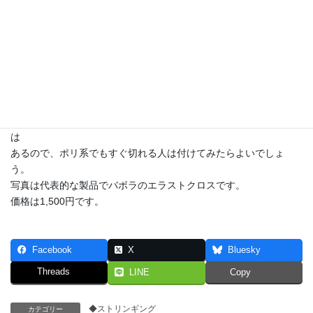
と
打球感が悪くなります。切れそうになったところに応急処置とし
て
付けるのが本来のやり方でした。
防止を最優先に考えるなら、いつも切れる場所に初めから
付けておくことも有効な手段です。
ポリエステル系のストリングでは、あまり縦糸がずれないので
それほど必要ではありません。それでも付けるとはっきりと効果
は
あるので、ポリ系でもすぐ切れる人は付けてみたらよいでしょ
う。
写真は代表的な製品でバボラのエラストクロスです。
価格は1,500円です。
Facebook
X
Bluesky
Threads
LINE
Copy
◆ストリンギング
カテゴリー