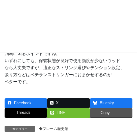
グロメットというプラスティックパーツは付いていないので
溝や穴が掘ってあります。木目に沿っていると陥没するので
わざと格子状に穴が開けてあります。
しかしそれでもストリングが喰い込んで陥没気味なところが
あると、張っていて貫通してしまう可能性もあります。
軽度なら当皮入れたり、ナイロンチューブ入れたりして
保護しますが、これは経験があるストリンガーでないと
判断に困るポイントですね。
いずれにしても、保管状態が良好で使用頻度が少ないウッド
なら大丈夫ですが、適正なストリング選びやテンション設定、
張り方などはベテランストリンガーにおまかせするのが
ベターです。
Facebook
X
Bluesky
Threads
LINE
Copy
◆フレーム歴史館
カテゴリー