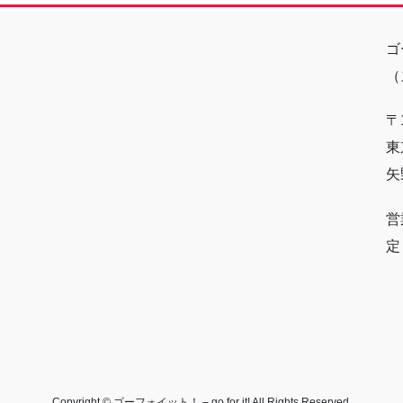
ゴ
（
〒1
東
矢
営
定
Copyright © ゴーフォイット！ – go for it! All Rights Reserved.