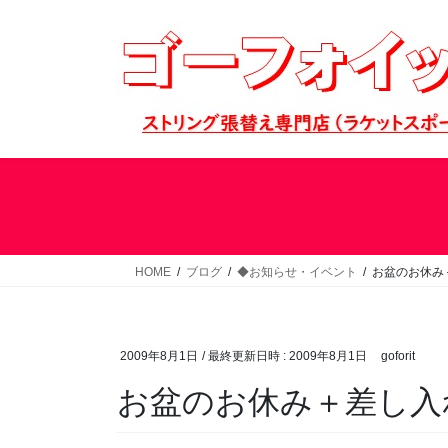
コ
ナ
ン
ビ
テ
ゲ
ン
ー
ツ
シ
へ
ョ
ス
ン
キ
に
ッ
移
プ
動
HOME
ブログ
◆お知らせ・イベント
お盆のお休み
2009年8月1日
/ 最終更新日時 :
2009年8月1日
goforit
お盆のお休み＋差し入