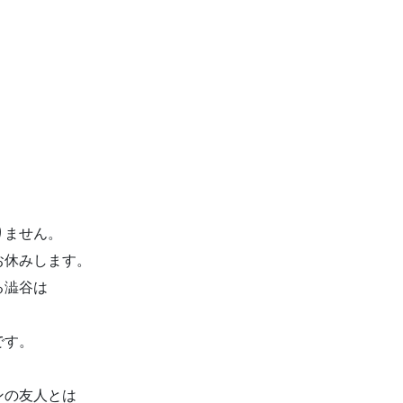
ありません。
お休みします。
る澁谷は
です。
ンの友人とは