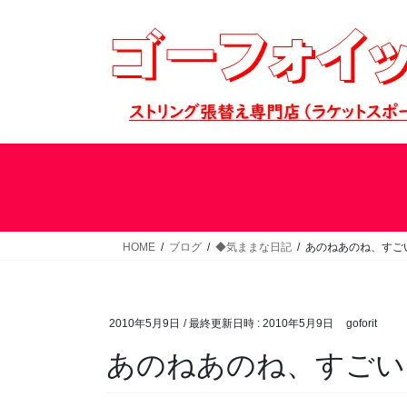
コ
ナ
ン
ビ
テ
ゲ
ン
ー
ツ
シ
へ
ョ
ス
ン
キ
に
ッ
移
プ
動
HOME
ブログ
◆気ままな日記
あのねあのね、すご
2010年5月9日
/ 最終更新日時 :
2010年5月9日
goforit
あのねあのね、すごい